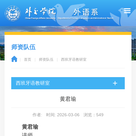
师资队伍
|
首页
|
师资队伍
|
西班牙语教研室
西班牙语教研室
黄君瑜
作者:
时间: 2026-03-06
浏览：
549
黄君瑜
讲师